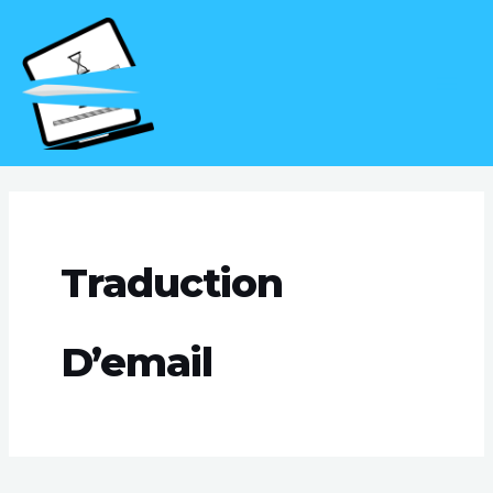
Aller
MAI
au
MEN
contenu
Traduction
D’email