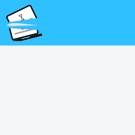
Aller
MAI
au
MEN
contenu