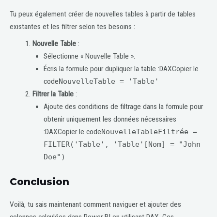
Tu peux également créer de nouvelles tables à partir de tables
existantes et les filtrer selon tes besoins :
Nouvelle Table
:
Sélectionne « Nouvelle Table ».
Écris la formule pour dupliquer la table :DAXCopier le
code
NouvelleTable = 'Table'
Filtrer la Table
:
Ajoute des conditions de filtrage dans la formule pour
obtenir uniquement les données nécessaires
:DAXCopier le code
NouvelleTableFiltrée =
FILTER('Table', 'Table'[Nom] = "John
Doe")
Conclusion
Voilà, tu sais maintenant comment naviguer et ajouter des
colonnes calculées dans Power BI en utilisant DAX. Ces