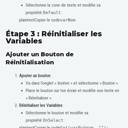
Sélectionne la zone de texte et modifie sa
propriété
Default
:
plaintextCopier le code
varNom
Étape 3 : Réinitialiser les
Variables
Ajouter un Bouton de
Réinitialisation
Ajouter un bouton
:
Va dans l’onglet « Insérer » et sélectionne « Bouton ».
Place le bouton sur ton écran et modifie son texte en
« Réinitialiser ».
Réinitialiser les Variables
:
Sélectionne le bouton et modifie sa
propriété
OnSelect
:
plaintextCopier le code
Set(varPrénom, "");