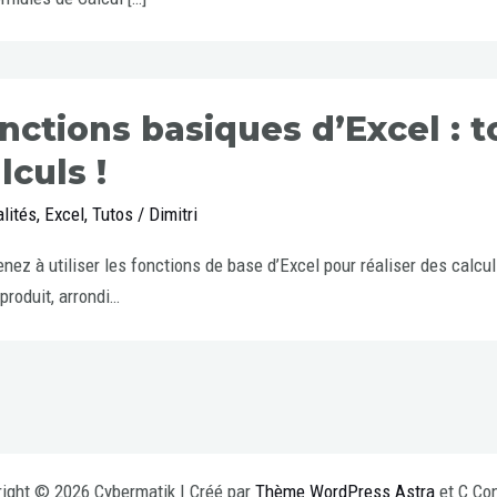
nctions basiques d’Excel : t
lculs !
lités
,
Excel
,
Tutos
/
Dimitri
nez à utiliser les fonctions de base d’Excel pour réaliser des calc
 produit, arrondi…
ight © 2026 Cybermatik | Créé par
Thème WordPress Astra
et C Con