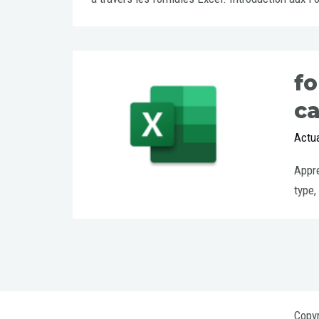
fo
ca
Actua
Appre
type,
Copyr