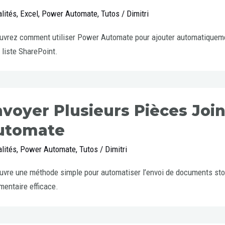
lités
,
Excel
,
Power Automate
,
Tutos
/
Dimitri
vrez comment utiliser Power Automate pour ajouter automatiquemen
 liste SharePoint.
voyer Plusieurs Pièces Joi
utomate
lités
,
Power Automate
,
Tutos
/
Dimitri
vre une méthode simple pour automatiser l’envoi de documents stoc
entaire efficace.