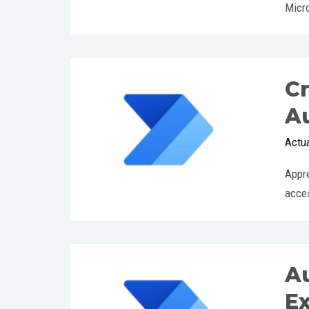
Micro
C
A
Actua
Appre
acces
A
Ex