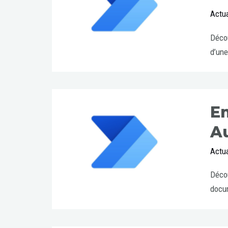
Actua
Décou
d’une
En
A
Actua
Décou
docum