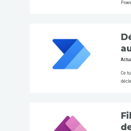
Power
Dé
a
Actua
Ce tu
décle
Fi
de