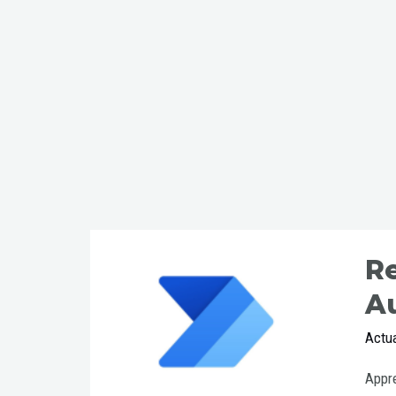
R
A
Actua
Appre