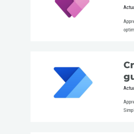
Actua
Appre
optim
Cr
g
Actua
Appre
Simpl