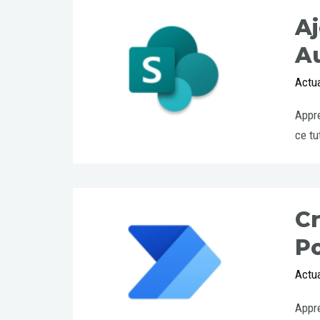
Aj
A
Actua
Appre
ce tu
Cr
P
Actua
Appre