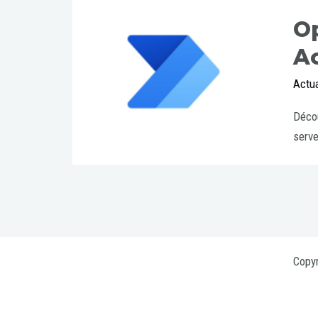
O
Ac
Actua
Décou
serve
Copyr