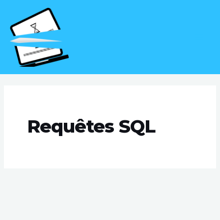
Aller
MAI
au
MEN
contenu
Requêtes SQL