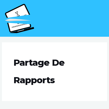
Aller
MAI
au
MEN
contenu
Partage De
Rapports