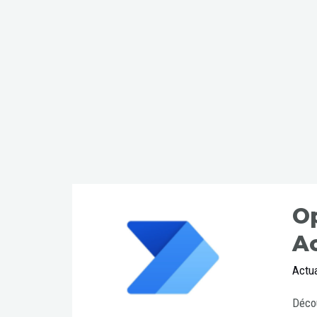
O
Ac
Actua
Décou