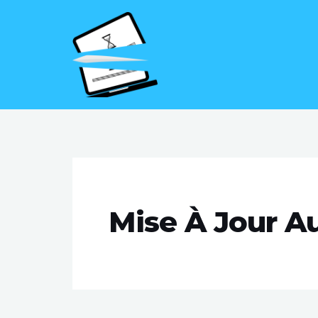
Aller
au
contenu
Mise À Jour A