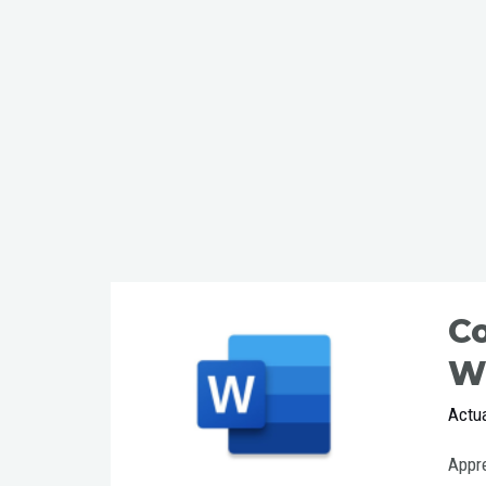
C
W
Actua
Appre