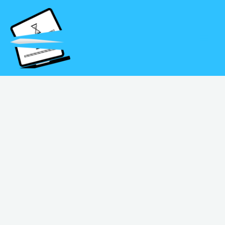
Aller
MAI
au
MEN
contenu