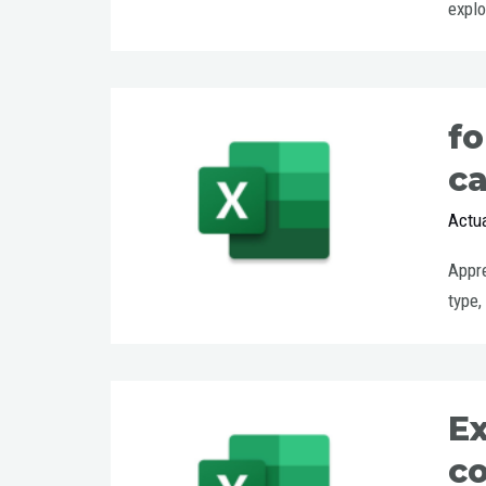
explo
fo
ca
Actua
Appre
type,
Ex
co