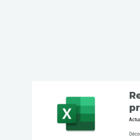
Re
pr
Actua
Décou