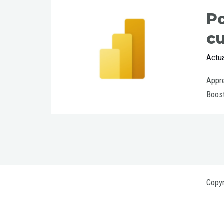
Po
cu
Actua
Appre
Boost
Copyr