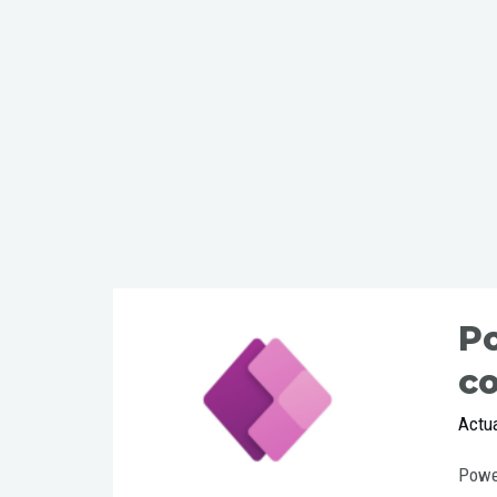
Po
co
Actua
Power